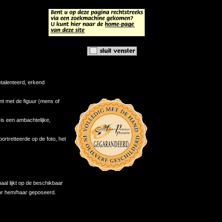
etalenteerd, erkend
ont met de figuur (mens of
 is een ambachtelijke,
eportretteerde op de foto, het
aal lijkt op de beschikbaar
oor hem/haar geposeerd.