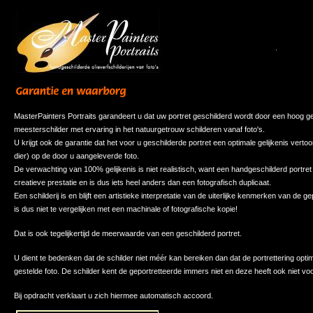
MasterPainters Portraits garandeert u dat uw portret geschilderd wordt door een hoog g
meesterschilder met ervaring in het natuurgetrouw schilderen vanaf foto's.
U krijgt ook de garantie dat het voor u geschilderde portret een optimale gelijkenis verto
dier) op de door u aangeleverde foto.
De verwachting van 100% gelijkenis is niet realistisch, want een handgeschilderd portret
creatieve prestatie en is dus iets heel anders dan een fotografisch duplicaat.
Een schilderij is en blijft een artistieke interpretatie van de uiterlijke kenmerken van de g
is dus niet te vergelijken met een machinale of fotografische kopie!
Dat is ook tegelijkertijd de meerwaarde van een geschilderd portret.
U dient te bedenken dat de schilder niet méér kan bereiken dan dat de portrettering optim
gestelde foto. De schilder kent de geportretteerde immers niet en deze heeft ook niet v
Bij opdracht verklaart u zich hiermee automatisch accoord.